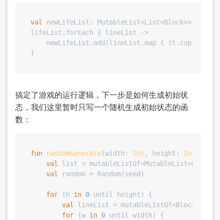
val
 newLifeList: MutableList<List<Block>> = mutab
lifeList.forEach { lineList ->

    newLifeList.add(lineList.map { it.copy() })

搞定了游戏的运行逻辑，下一步是如何生成初始状
态，我们这里暂时只写一个随机生成初始状态的函
数：
fun
randomGenerate
(width: 
Int
, height: 
Int
, seed
val
 list = mutableListOf<MutableList<Block>>(
val
 random = Random(seed)

for
 (h 
in
0
 until height) {

val
 lineList = mutableListOf<Block>()

for
 (w 
in
0
 until width) {
