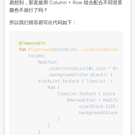
易想到，那直接用 Column + Row 组合配合不同背景
颜色不就行了吗？
所以我们很容易写出代码如下：
@Composable
fun
PlayGround
(blockList: 
List
<
List
<
Block
>>)
 {

    Column(

        Modifier

            .size((blockList[
0
].size * Block.SIZ
            .background(Color.Black)) {

        blockList.forEach { lineList ->

            Row {

                lineList.forEach { block ->

                    Row(modifier = Modifier

                        .size(Block.SIZE.dp)

                        .background(block.getColo
                }

            }

        }
