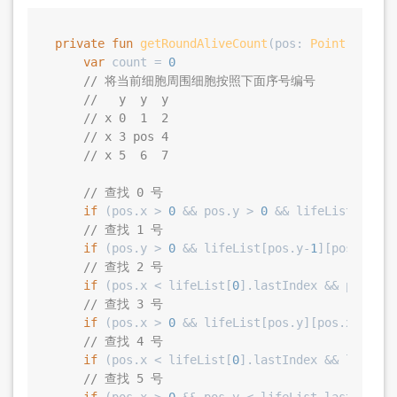
private
fun
getRoundAliveCount
(pos: 
Point
)
: 
Int
 
var
 count = 
0
// 将当前细胞周围细胞按照下面序号编号
//   y  y  y
// x 0  1  2
// x 3 pos 4
// x 5  6  7
// 查找 0 号
if
 (pos.x > 
0
 && pos.y > 
0
 && lifeList[pos.y
// 查找 1 号
if
 (pos.y > 
0
 && lifeList[pos.y-
1
][pos.x].St
// 查找 2 号
if
 (pos.x < lifeList[
0
].lastIndex && pos.y >
// 查找 3 号
if
 (pos.x > 
0
 && lifeList[pos.y][pos.x-
1
].St
// 查找 4 号
if
 (pos.x < lifeList[
0
].lastIndex && lifeLis
// 查找 5 号