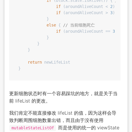
if
 (block.State.isAlive()) { 
// 当
if
 (aroundAliveCount < 
2
) block.
if
 (aroundAliveCount > 
3
) block.
            }

else
 { 
// 当前细胞死亡
if
 (aroundAliveCount == 
3
) block
            }

        }

    }

return
 newLifeList

更新细胞状态时有一个容易踩坑的地方，就是关于当
前 lifeList 的更改。
我们肯定不能直接修改 lifeList 的值，因为这样会导
致判断周围细胞数量出错，而且由于没有使用
而是使用的统一的 viewState
mutableStateListOf