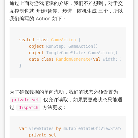
通过上面对游戏逻辑的介绍，我们不难想到，对于交
互控制也就 开始/暂停、步进、随机生成 三个，所以
我们编写的 Action 如下：
sealed
class
GameAction
 {

object
 RunStep: GameAction()

object
 ToggleGameState: GameAction()

data
class
RandomGenerate
(
val
 width: 
Int
, 
va
为了确保数据的单向流动，我们的状态必须设置为
仅允许读取，如果要更改状态只能通
private set
过
方法更改：
dispatch
var
 viewStates 
by
 mutableStateOf(ViewState())

private
set