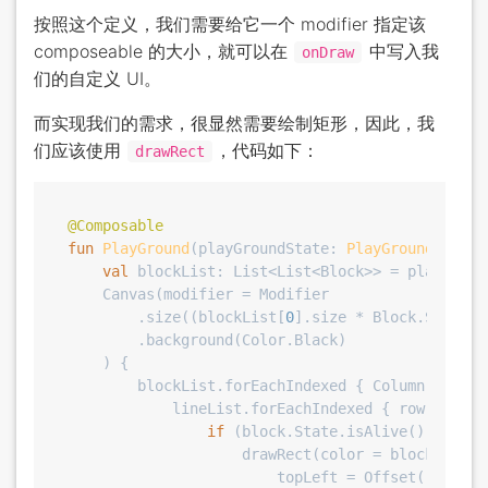
按照这个定义，我们需要给它一个 modifier 指定该
composeable 的大小，就可以在
中写入我
onDraw
们的自定义 UI。
而实现我们的需求，很显然需要绘制矩形，因此，我
们应该使用
，代码如下：
drawRect
@Composable
fun
PlayGround
(playGroundState: 
PlayGroundState
)
val
 blockList: List<List<Block>> = playGroun
    Canvas(modifier = Modifier

        .size((blockList[
0
].size * Block.SIZE).d
        .background(Color.Black)

    ) {

        blockList.forEachIndexed { Column, lineLi
            lineList.forEachIndexed { row, block 
if
 (block.State.isAlive()) {

                    drawRect(color = block.getCol
                        topLeft = Offset(row*Blo