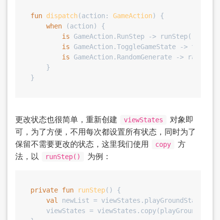
fun
dispatch
(action: 
GameAction
)
 {

when
 (action) {

is
 GameAction.RunStep -> runStep()

is
 GameAction.ToggleGameState -> toggleG
is
 GameAction.RandomGenerate -> randomGe
    }

更改状态也很简单，重新创建
对象即
viewStates
可，为了方便，不用每次都设置所有状态，同时为了
保留不需要更改的状态，这里我们使用
方
copy
法，以
为例：
runStep()
private
fun
runStep
()
 {

val
 newList = viewStates.playGroundState.step
    viewStates = viewStates.copy(playGroundState