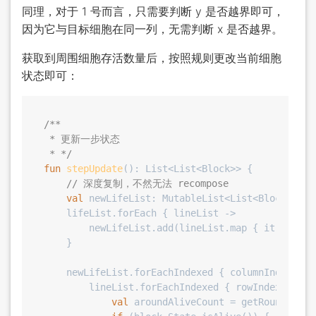
同理，对于 1 号而言，只需要判断 y 是否越界即可，
因为它与目标细胞在同一列，无需判断 x 是否越界。
获取到周围细胞存活数量后，按照规则更改当前细胞
状态即可：
/**

 * 更新一步状态

 * */
fun
stepUpdate
()
: List<List<Block>> {

// 深度复制，不然无法 recompose
val
 newLifeList: MutableList<List<Block>> = 
    lifeList.forEach { lineList ->

        newLifeList.add(lineList.map { it.copy() 
    }

    newLifeList.forEachIndexed { columnIndex, lin
        lineList.forEachIndexed { rowIndex, block
val
 aroundAliveCount = getRoundAlive