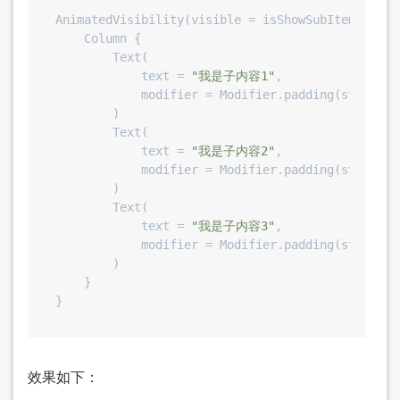
AnimatedVisibility(visible = isShowSubItem) {

    Column {

        Text(

            text = 
"我是子内容1"
,

            modifier = Modifier.padding(start = 
        )

        Text(

            text = 
"我是子内容2"
,

            modifier = Modifier.padding(start = 
        )

        Text(

            text = 
"我是子内容3"
,

            modifier = Modifier.padding(start = 
        )

    }

效果如下：