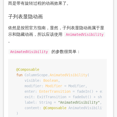
而是带有旋转过程的动画效果了。
子列表显隐动画
依然是按照官方指南，显然，子列表显隐动画属于显
示和隐藏动画，所以应该使用
AnimatedVisibility
。
的参数很简单：
AnimatedVisibility
@Composable
fun
 ColumnScope.
AnimatedVisibility
(

    visible: 
Boolean
,

    modifier: 
Modifier
 = Modifier,

    enter: 
EnterTransition
 = fadeIn()
 + expandVe
    exit: ExitTransition = fadeOut() + shrinkVert
    label: String = 
"AnimatedVisibility"
,

    content: 
@Composable
 AnimatedVisibilityScope