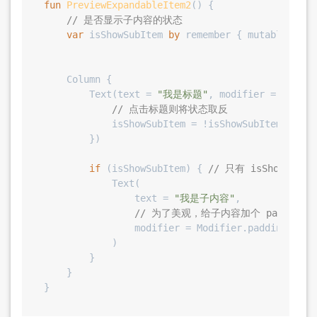
fun
PreviewExpandableItem2
()
 {

// 是否显示子内容的状态
var
 isShowSubItem 
by
 remember { mutableState
    Column {

        Text(text = 
"我是标题"
, modifier = Modifi
// 点击标题则将状态取反
            isShowSubItem = !isShowSubItem

        })

if
 (isShowSubItem) { 
// 只有 isShowSub
            Text(

                text = 
"我是子内容"
,

// 为了美观，给子内容加个 padding
                modifier = Modifier.padding(star
            )

        }

    }
