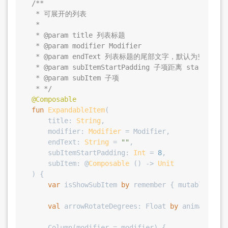
/**

 * 可展开的列表

 * 

 * 
@param
 title 列表标题

 * 
@param
 modifier Modifier

 * 
@param
 endText 列表标题的尾部文字，默认为空

 * 
@param
 subItemStartPadding 子项距离 start 的 pa
 * 
@param
 subItem 子项

 * */
@Composable
fun
ExpandableItem
(

    title: 
String
,

    modifier: 
Modifier
 = Modifier,

    endText: 
String
 = 
""
,

    subItemStartPadding: 
Int
 = 
8
,

    subItem: @
Composable
 () -> 
Unit
)
 {

var
 isShowSubItem 
by
 remember { mutableState
val
 arrowRotateDegrees: 
Float
by
 animateFloa
    Column(modifier = modifier) {
