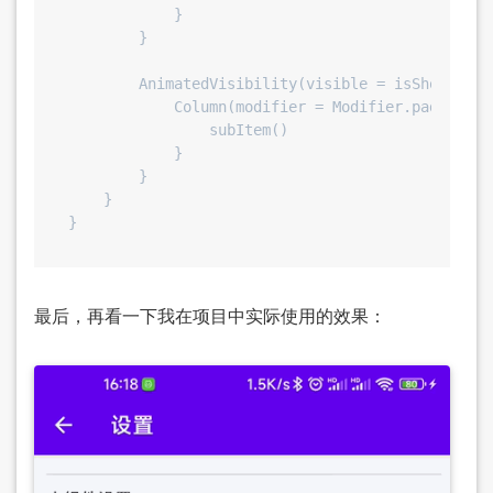
            }

        }

        AnimatedVisibility(visible = isShowSubIte
            Column(modifier = Modifier.padding(s
                subItem()

            }

        }

    }

最后，再看一下我在项目中实际使用的效果：