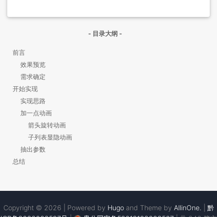
- 目录大纲 -
前言
效果预览
需求确定
开始实现
实现思路
加一点动画
箭头旋转动画
子列表显隐动画
抽出参数
总结
Copyright © 2026 | Powered by
Hugo
and Theme by
AllinOne.
|
黔