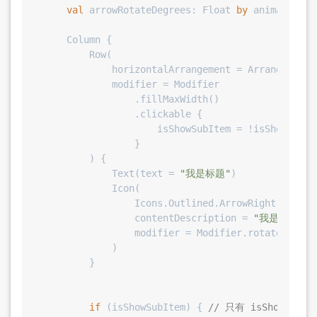
val
 arrowRotateDegrees: 
Float
by
 animateFloa
    Column {

        Row(

            horizontalArrangement = Arrangement.
            modifier = Modifier

                .fillMaxWidth()

                .clickable {

                    isShowSubItem = !isShowSubIte
                }

        ) {

            Text(text = 
"我是标题"
)

            Icon(

                Icons.Outlined.ArrowRight,

                contentDescription = 
"我是箭头"
,

                modifier = Modifier.rotate(arrow
            )

        }

if
 (isShowSubItem) { 
// 只有 isShowSub