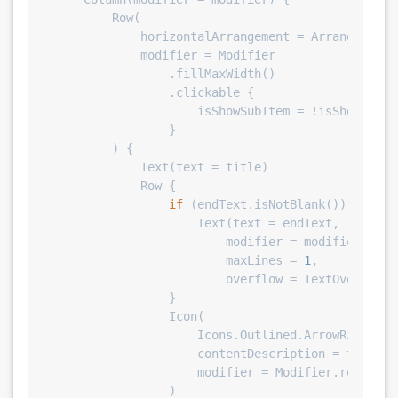
        Row(

            horizontalArrangement = Arrangement.
            modifier = Modifier

                .fillMaxWidth()

                .clickable {

                    isShowSubItem = !isShowSubIte
                }

        ) {

            Text(text = title)

            Row {

if
 (endText.isNotBlank()) {

                    Text(text = endText,

                        modifier = modifier.padd
                        maxLines = 
1
,

                        overflow = TextOverflow.E
                }

                Icon(

                    Icons.Outlined.ArrowRight,

                    contentDescription = title,

                    modifier = Modifier.rotate(a
                )
