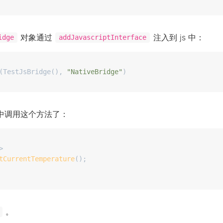
对象通过
注入到 js 中：
idge
addJavascriptInterface
(TestJsBridge(), 
"NativeBridge"
t 中调用这个方法了：
>
tCurrentTemperature
。