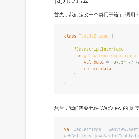
首先，我们定义一个类用于给 js 调用
class
TestJsBridge
 {

@JavascriptInterface
fun
getCurrentTemperature
(
val
data
 = 
"37.5"
//
return
data
    }

然后，我们需要允许 WebView 的 js 
val
 webSettings = webView.setti
webSettings.javaScriptEnabled 