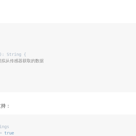
：
)
: String {

 模拟从传感器获取的数据
支持：
ngs

= 
true