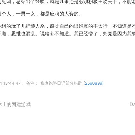
的见闻，总结出个经验，就是凡事还是必须积极主动去干，不能
两个人，一男一女，都是应聘的人资的。
他组的玩了几把狼人杀，感觉自己的思维真的不太行，不知道是
不顺，思维也混乱。说啥都不知道。我已经懵了，究竟是因为我
24 13:44:47； 备注： 修改跑路日记部分措辞 (
2590a99)
无休止的团建游戏
D