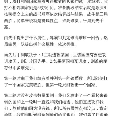
财，攻打相邻国家胜者可得败者的10银币或一座城池，攻
打不相邻国家则是5枚银币)。准备阶段结束后就是导演组
按照提交上去的战书顺序依次结算战斗结果，战斗是三局
两胜，简单来说就是拼属性点，谁高谁赢，平局则先手
赢。
由先手提出拼什么属性，导演组判定谁高谁胜一回合，然
后由另一队提出拼什么属性，依次类推。
而先后手则取决于：1.主动进攻某国，且该国没有要进攻
进攻国，则进攻国先手。2.如果两国相互进攻，则谁的库
存银币多谁先手。
第一轮时由于我们组有着并列第一的银币数，所以随便打
了一个国家完美取胜。但第一轮只能攻击一个国家。
第二轮时没有攻击数量限制，我们又攻击了一个看起来很
弱的国和上一轮时一直说和我们结盟，他们直接攻打我
们，然后他们因为没有钱，所以所有属性点都没点，肯定
会输，我们到时候能拿到他们的10银币，我们赢了后退他