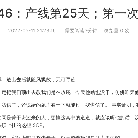
y46：产线第25天；第一
2022-05-11 21:23:16
需要阅读3分钟
浏览量
0
次
样，放出去后就随风飘散，无可寻迹。
一定把我们顶出去教我们是在放屁，今天他啥也没干，仿佛昨天
，我信了，还说给的题库看一下就能过，我也信了。 事实证明，
为同是菁干班过来的人，更懂这其中的道道，就应该听他的话，
顶上挂的这些 SOP。
准过，实际上呢？整张卷子，就三道选择题是题库里面的。