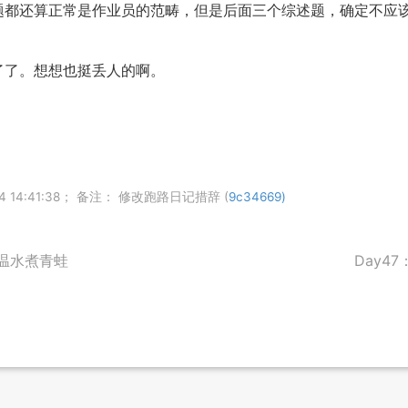
题都还算正常是作业员的范畴，但是后面三个综述题，确定不应
了了。想想也挺丢人的啊。
4 14:41:38； 备注： 修改跑路日记措辞 (
9c34669)
；温水煮青蛙
Day4