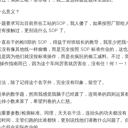
什么意义？
一题要求写出目前所在工站的SOP，我人傻了，如果按照厂部给
有接触过，更别说什么 SOP 了。
直在干的检B部的 SOP ，得益于对班组长的教导，我至少把我一
没有像其他线一样偷懒，而是完全按照 SOP 标准作业的，这
就是因为他们就没按标准操作，而是在疯狂的偷工减料。不过，
只是操作指南而已，因为这个车间厉害就厉害在，没有任！何！一！个
查法，除了记得这个名字外，完全没有印象，留空了。
简单的数学题，然而我感觉我脑子已经废了，连简单的四则运算
去掉小数来算了，希望判卷的人仁慈。
重要参数/检测标准。同理，天天在干活，连抬头的功夫都没有
息时间，主管们跑的比谁都快，更别说找他们请教什么问题了。
一个符合实际作业的。