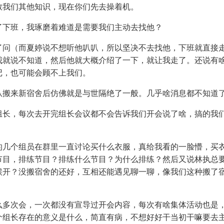
教我们其他知识，现在你们先去操着机。
了下班，我琢磨着难道是需要我们主动去找他？
了问（而夏婷说不想听他叭叭，所以坚决不去找他，下班就直接
我就说不知道，然后他就大概介绍了一下，就让我走了。还说有
记，也可能会顾不上我们。
从搬来新宿舍后仿佛就是与世隔绝了一般。几乎啥消息都不知道
组长，每次去开完组长会议都不会告诉我们开会说了啥，搞的我
的几个组员在群里一直讨论买什么衣服，真给我看的一脸懵，买
节目，排练节目？排练什么节目？为什么排练？然后又说林执总
候开？没搬宿舍的还好，互相还能遇见聊一聊，像我们这种搬了
么多次会，一次都没有宣导过开会内容，每次有啥集体活动也是
个组长存在的意义是什么，简直有病，不想好好干当初干嘛要去