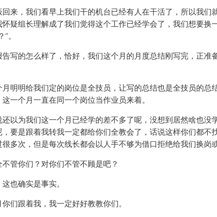
饭回来，我们看早上我们干的机台已经有人在干活了，所以我们
我怀疑组长理解成了我们觉得这个工作已经学会了，我们想要换
？”。
报告写的怎么样了，恰好，我们这个月的月度总结刚写完，正准
个月明明给我们定的岗位是全技员，让写的总结也是全技员的总
，这一个月一直在同一个岗位当作业员来着。
说还以为我们这一个月已经学的差不多了呢，没想到居然啥也没
呢，要是跟着我转我一定都给你们全教会了，话说这样你们都不
过很多次，但是每次线长都会以人手不够为借口拒绝给我们换岗
全不管你们？对你们不管不顾是吧？
，这也确实是事实。
月你们跟着我，我一定好好教教你们。