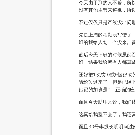
今天由于到的人不够，所
没有其他主管来巡视，所
不过仅仅只是产线没出问
先是上周的考勤表写错了
班的我给人划一个没来。
然后今天下班的时候虽然百
班，结果我给所有人都算
还好把1改成10或9挺好
我给改过来了，但是已经
她记的加班是0，正确的
而且今天助理又说，我们线
这真给我整不会了，我还
而且30号李线长明明问过