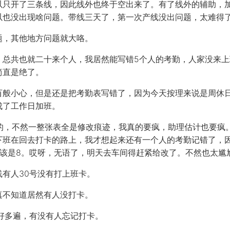
以只开了三条线，因此线外也终于空出来了。有了线外的辅助，
以也没出现啥问题。带线三天了，第一次产线没出问题，太难得
题，其他地方问题就大咯。
，总共也就二十来个人，我居然能写错5个人的考勤，人家没来
简直是绝了。
般小心，但是还是把考勤表写错了，因为今天按理来说是周休日，
成了工作日加班。
改的，不然一整张表全是修改痕迹，我真的要疯，助理估计也要疯
下班在回去打卡的路上，我才想起来还有一个人的考勤记错了，
应该是8。哎呀，无语了，明天去车间得赶紧给改了。不然也太尴
有人30号没有打上班卡。
真不知道居然有人没打卡。
好多遍，有没有人忘记打卡。