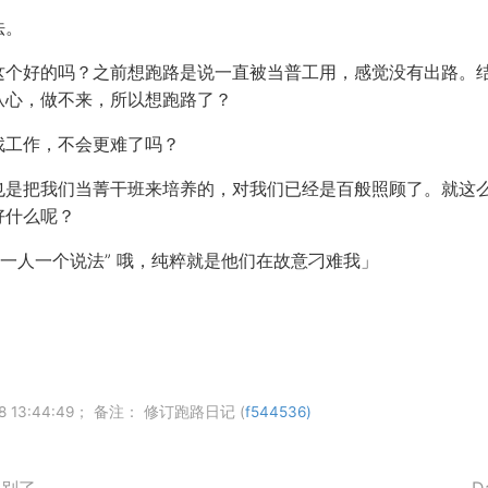
法。
这个好的吗？之前想跑路是说一直被当普工用，感觉没有出路。
从心，做不来，所以想跑路了？
找工作，不会更难了吗？
也是把我们当菁干班来培养的，对我们已经是百般照顾了。就这
好什么呢？
“一人一个说法” 哦，纯粹就是他们在故意刁难我」
8 13:44:49； 备注： 修订跑路日记 (
f544536)