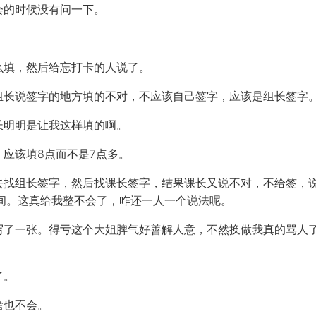
会的时候没有问一下。
么填，然后给忘打卡的人说了。
组长说签字的地方填的不对，不应该自己签字，应该是组长签字
长明明是让我这样填的啊。
应该填8点而不是7点多。
去找组长签字，然后找课长签字，结果课长又说不对，不给签，
时间。这真给我整不会了，咋还一人一个说法呢。
写了一张。得亏这个大姐脾气好善解人意，不然换做我真的骂人
了。
啥也不会。