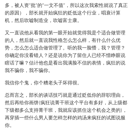
多，被人资“批”的“一文不值”，所以这次我索性就说了真正
的原因），部长就开始疯狂的贬低这个行业，唱衰计算
机，然后吹嘘制造业，吹嘘富士康。
又一直说他从看我的第一眼开始就觉得我是个适合做管理
的人，然后就一直说我性格怎么怎么样，有什么什么优
势，怎么怎么适合做管理了。听的我一脸懵，我？管理？
你确定你没看错人？还是说你为了留住人已经不惜睁眼说
瞎话了嘛？估计他也是看出我满脸不信的表情，疯狂的说
我不骗你，我不骗你。
我信你个鬼，你个糟老头子坏得很。
总而言之，部长的谈话技巧就是通过贬低你的辞职理由，
然后再给你画饼(疯狂说菁干班这个平台有多好，从上级都
下级都多么支持菁干班，我就应该抓住这个机会之类的)，
再穿插一些什么男人要怎样怎样的鸡汤来疯狂的试图说服
你。