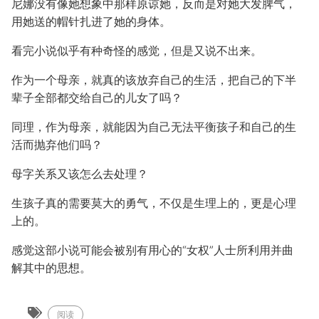
尼娜没有像她想象中那样原谅她，反而是对她大发脾气，
用她送的帽针扎进了她的身体。
看完小说似乎有种奇怪的感觉，但是又说不出来。
作为一个母亲，就真的该放弃自己的生活，把自己的下半
辈子全部都交给自己的儿女了吗？
同理，作为母亲，就能因为自己无法平衡孩子和自己的生
活而抛弃他们吗？
母字关系又该怎么去处理？
生孩子真的需要莫大的勇气，不仅是生理上的，更是心理
上的。
感觉这部小说可能会被别有用心的“女权”人士所利用并曲
解其中的思想。
阅读