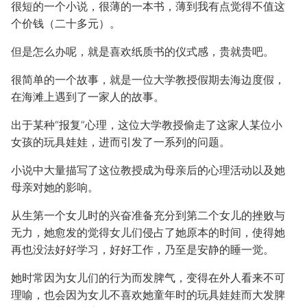
很短的一个小说，很薄的一本书，薄到我有点觉得不值这
个价钱（二十多元）。
但是怎么办呢，就是喜欢纸质书的仪式感，贵就贵吧。
很简单的一个故事，就是一位大学教授假期去海边度假，
在海滩上遇到了一家人的故事。
出于某种“报复”心理，这位大学教授偷走了这家人某位小
女孩的玩具娃娃，进而引发了一系列的问题。
小说中大量描写了这位教授成为母亲后的心理活动以及她
母亲对她的影响。
从生第一个女儿时的兴奋准备充分到第二个女儿的挫败与
无力，她愈发的觉得女儿们侵占了她原本的时间，使得她
再也没法好好学习，好好工作，乃至是安静的睡一觉。
她时常因为女儿们的行为而发脾气，变得在外人看来不可
理喻，也会因为女儿不喜欢她童年时的玩具娃娃而大发脾