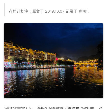
存档计划注：原文于 2019.10.07 记录于
简书
。
“谁终将声震人间，必长久深自缄默；谁终将点燃闪电，必