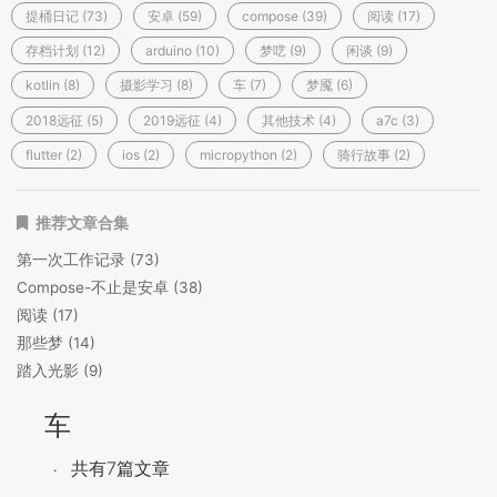
提桶日记 (73)
安卓 (59)
compose (39)
阅读 (17)
存档计划 (12)
arduino (10)
梦呓 (9)
闲谈 (9)
kotlin (8)
摄影学习 (8)
车 (7)
梦魇 (6)
2018远征 (5)
2019远征 (4)
其他技术 (4)
a7c (3)
flutter (2)
ios (2)
micropython (2)
骑行故事 (2)
推荐文章合集
第一次工作记录 (73)
Compose-不止是安卓 (38)
阅读 (17)
那些梦 (14)
踏入光影 (9)
车
共有7篇文章