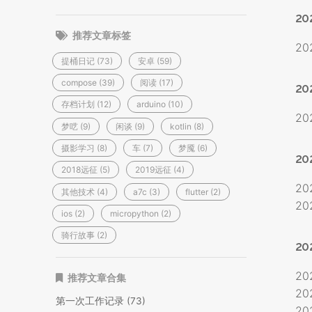
20
推荐文章标签
20
提桶日记 (73)
安卓 (59)
compose (39)
阅读 (17)
20
存档计划 (12)
arduino (10)
20
梦呓 (9)
闲谈 (9)
kotlin (8)
摄影学习 (8)
车 (7)
梦魇 (6)
20
2018远征 (5)
2019远征 (4)
20
其他技术 (4)
a7c (3)
flutter (2)
20
ios (2)
micropython (2)
骑行故事 (2)
20
20
推荐文章合集
20
第一次工作记录 (73)
20